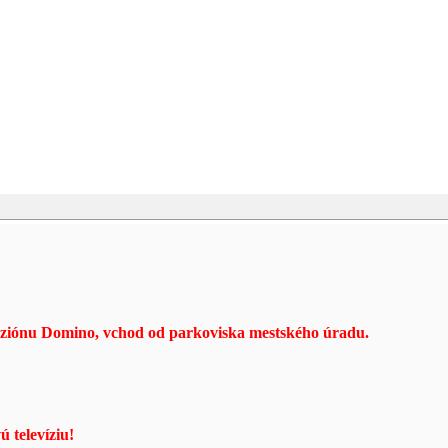
www.mkts.sk.com
enziónu Domino, vchod od parkoviska mestského úradu.
 televíziu!