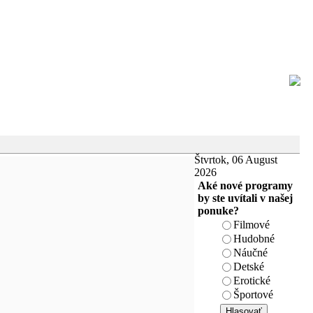
Štvrtok, 06 August
2026
Aké nové programy
by ste uvítali v našej
ponuke?
Filmové
Hudobné
Náučné
Detské
Erotické
Športové