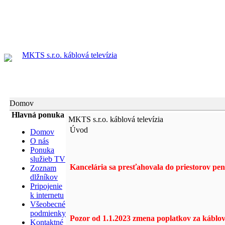
MKTS s.r.o. káblová televízia
Domov
Hlavná ponuka
MKTS s.r.o. káblová televízia
Úvod
Domov
O nás
Ponuka
služieb TV
Kancelária sa presťahovala do priestorov p
Zoznam
dlžníkov
Pripojenie
k internetu
Všeobecné
podmienky
Pozor od 1.1.2023 zmena poplatkov za káblovú
Kontaktné