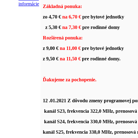
informácie
Základná ponuka:
zo
4,70 €
na 6,70 €
pre bytové jednotky
z
5,30 €
na 7,30 €
pre rodinné domy
Rozšírená ponuka:
z
9,00 €
na 11,00 €
pre bytové jednotky
z
9,50 €
na 11,50 €
pre rodinné domy.
Ďakujeme za pochopenie.
12
.01.2021 Z dôvodu zmeny programovej ponu
kanál S23, frekvencia 322,0 MHz, prenosov
kanál S24, frekvencia 330,0 MHz, prenosov
kanál S25, frekvencia 338,0 MHz, prenosová